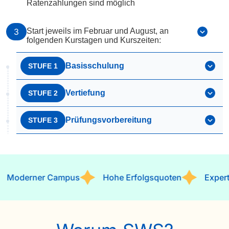
Ratenzahlungen sind möglich
3
Start jeweils im Februar und August, an
folgenden Kurstagen und Kurszeiten:
Basisschulung
STUFE 1
Vertiefung
STUFE 2
Prüfungsvorbereitung
STUFE 3
Moderner Campus
Hohe Erfolgsquoten
Experte