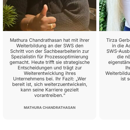
Mathura Chandrathasan hat mit ihrer
Tirza Gerb
Weiterbildung an der SWS den
in die A
Schritt von der Sachbearbeiterin zur
SWS-Ausbi
Spezialistin für Prozessoptimierung
die n
gemacht. Heute trifft sie strategische
eigenständ
Entscheidungen und trägt zur
Ih
Weiterentwicklung ihres
Weiterbild
Unternehmens bei. Ihr Fazit: „Wer
ist 
bereit ist, sich weiterzuentwickeln,
kann seine Karriere gezielt
vorantreiben.“
MATHURA CHANDRATHASAN