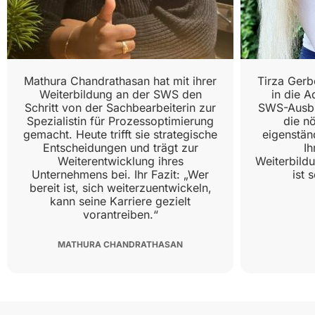
Mathura Chandrathasan hat mit ihrer
Tirza Gerb
Weiterbildung an der SWS den
in die A
Schritt von der Sachbearbeiterin zur
SWS-Ausbi
Spezialistin für Prozessoptimierung
die n
gemacht. Heute trifft sie strategische
eigenständ
Entscheidungen und trägt zur
Ih
Weiterentwicklung ihres
Weiterbild
Unternehmens bei. Ihr Fazit: „Wer
ist 
bereit ist, sich weiterzuentwickeln,
kann seine Karriere gezielt
vorantreiben.“
MATHURA CHANDRATHASAN