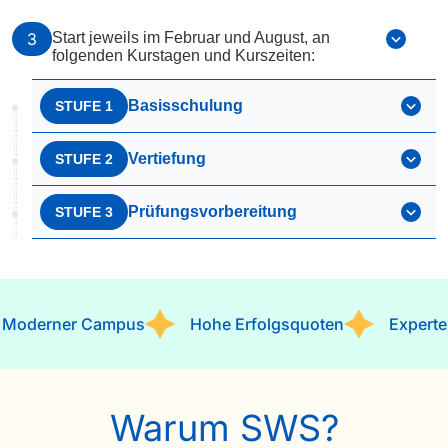
3
Start jeweils im Februar und August, an
folgenden Kurstagen und Kurszeiten:
Basisschulung
STUFE 1
Vertiefung
STUFE 2
Prüfungsvorbereitung
STUFE 3
rner Campus
Hohe Erfolgsquoten
Expertenwiss
Warum SWS?