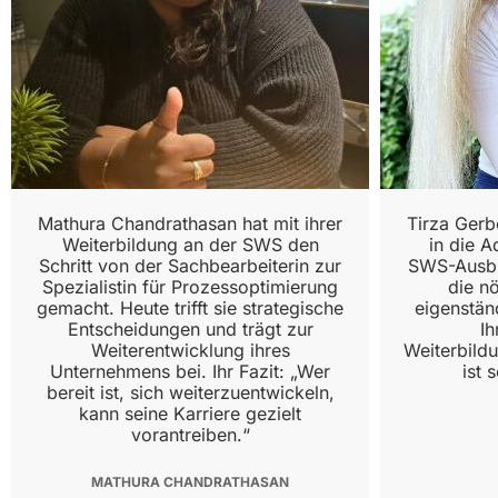
Mathura Chandrathasan hat mit ihrer
Tirza Gerb
Weiterbildung an der SWS den
in die A
Schritt von der Sachbearbeiterin zur
SWS-Ausbi
Spezialistin für Prozessoptimierung
die n
gemacht. Heute trifft sie strategische
eigenständ
Entscheidungen und trägt zur
Ih
Weiterentwicklung ihres
Weiterbild
Unternehmens bei. Ihr Fazit: „Wer
ist 
bereit ist, sich weiterzuentwickeln,
kann seine Karriere gezielt
vorantreiben.“
MATHURA CHANDRATHASAN