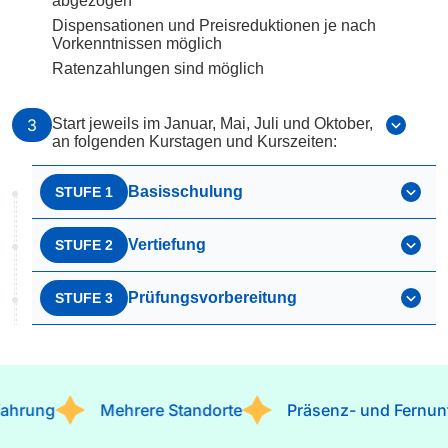
abgezogen
Dispensationen und Preisreduktionen je nach
Vorkenntnissen möglich
Ratenzahlungen sind möglich
3
Start jeweils im Januar, Mai, Juli und Oktober,
an folgenden Kurstagen und Kurszeiten:
Basisschulung
STUFE 1
Vertiefung
STUFE 2
Prüfungsvorbereitung
STUFE 3
g
Mehrere Standorte
Präsenz- und Fernunterrich