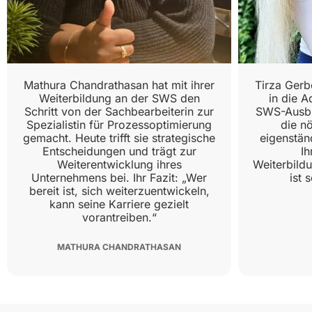
Mathura Chandrathasan hat mit ihrer
Tirza Gerb
Weiterbildung an der SWS den
in die A
Schritt von der Sachbearbeiterin zur
SWS-Ausbi
Spezialistin für Prozessoptimierung
die n
gemacht. Heute trifft sie strategische
eigenständ
Entscheidungen und trägt zur
Ih
Weiterentwicklung ihres
Weiterbild
Unternehmens bei. Ihr Fazit: „Wer
ist 
bereit ist, sich weiterzuentwickeln,
kann seine Karriere gezielt
vorantreiben.“
MATHURA CHANDRATHASAN