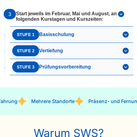
3
Start jeweils im Februar, Mai und August, an
folgenden Kurstagen und Kurszeiten:
Basisschulung
STUFE 1
Vertiefung
STUFE 2
Prüfungsvorbereitung
STUFE 3
g
Mehrere Standorte
Präsenz- und Fernunterrich
Warum SWS?